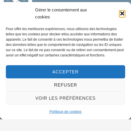
Gérer le consentement aux
cookies
Mairie de Meung-sur-Loire
Mairie,
Pour offrir les meilleures expériences, nous utilisons des technologies
32 rue du Général de Gaulle,
telles que les cookies pour stocker et/ou accéder aux informations des
appareils. Le fait de consentir à ces technologies nous permettra de traiter
45130 Meung-sur-Loire
des données telles que le comportement de navigation ou les ID uniques
sur ce site. Le fait de ne pas consentir ou de retirer son consentement peut
avoir un effet négatif sur certaines caractéristiques et fonctions.
02 38 46 94 94
mairie@meung-sur-loire.com
ACCEPTER
Horaires d'ouverture
Lundi :
9h00 à 12h30 & 13h30 à 18h00
REFUSER
Mardi :
14h00 à 17h30
VOIR LES PRÉFÉRENCES
Mercredi à vendredi :
9h00 à 12h30 & 14h00 à 17h30
Politique de cookies
Propulsé par Utopia