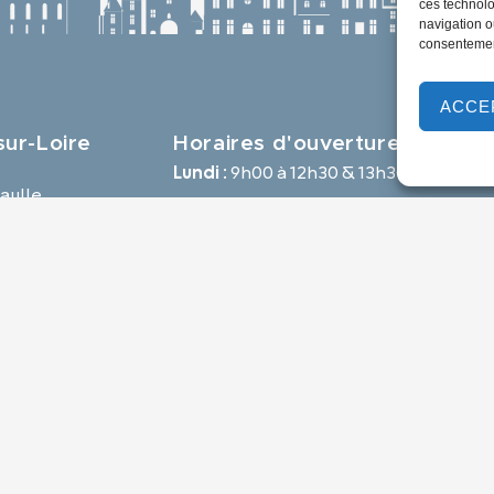
ces technolo
navigation ou
consentement
ACCE
ur-Loire
Horaires d'ouverture
Lundi :
9h00 à 12h30 & 13h30 à 18h00
aulle,
Mardi :
14h00 à 17h30
e
Mercredi à vendredi :
9h00 à 12h30 & 14h00 à 17h30
-loire.com
Propulsé par Utopia