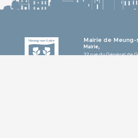
Mairie de Meung-s
Mairie,
32 rue du Général de G
45130 Meung-sur-Loir
02 38 46 94 94
mairie@meung-sur