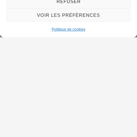
REFUSER
Horaires d'ouverture
Lundi :
9h00 à 12h30 & 13h30 à 18h00
VOIR LES PRÉFÉRENCES
Mardi :
14h00 à 17h30
Politique de cookies
Mercredi à vendredi :
9h00 à 12h30 & 14h00 à 17h30
Propulsé par Utopia