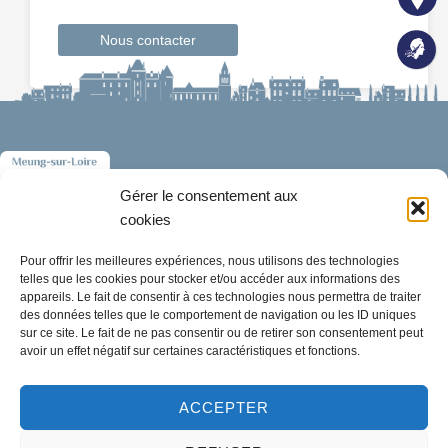
Nous contacter
Gérer le consentement aux
cookies
Pour offrir les meilleures expériences, nous utilisons des technologies
telles que les cookies pour stocker et/ou accéder aux informations des
Mairie de Meung-sur-Loire
appareils. Le fait de consentir à ces technologies nous permettra de traiter
Mairie,
des données telles que le comportement de navigation ou les ID uniques
sur ce site. Le fait de ne pas consentir ou de retirer son consentement peut
32 rue du Général de Gaulle,
avoir un effet négatif sur certaines caractéristiques et fonctions.
45130 Meung-sur-Loire
ACCEPTER
02 38 46 94 94
mairie@meung-sur-loire.com