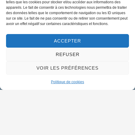
telles que les cookies pour stocker et/ou accéder aux informations des
appareils. Le fait de consentir à ces technologies nous permettra de traiter
des données telles que le comportement de navigation ou les ID uniques
02 38 46 94 94
sur ce site. Le fait de ne pas consentir ou de retirer son consentement peut
mairie@meung-sur-loire.com
avoir un effet négatif sur certaines caractéristiques et fonctions.
Horaires d'ouverture
Lundi :
9h00 à 12h30 & 13h30 à 18h00
ACCEPTER
Mardi :
14h00 à 17h30
REFUSER
Mercredi à vendredi :
VOIR LES PRÉFÉRENCES
9h00 à 12h30 & 14h00 à 17h30
Propulsé par Utopia
Politique de cookies