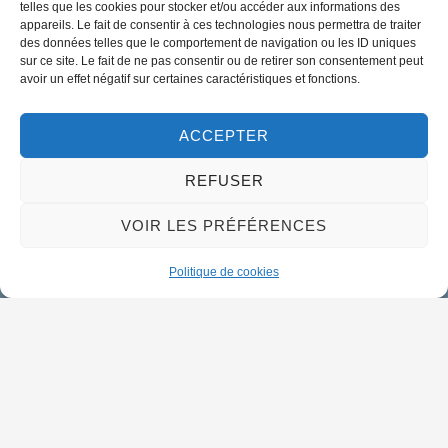
telles que les cookies pour stocker et/ou accéder aux informations des
appareils. Le fait de consentir à ces technologies nous permettra de traiter
des données telles que le comportement de navigation ou les ID uniques
02 38 46 94 94
sur ce site. Le fait de ne pas consentir ou de retirer son consentement peut
mairie@meung-sur-loire.com
avoir un effet négatif sur certaines caractéristiques et fonctions.
Horaires d'ouverture
Lundi :
9h00 à 12h30 & 13h30 à 18h00
ACCEPTER
Mardi :
14h00 à 17h30
REFUSER
Mercredi à vendredi :
VOIR LES PRÉFÉRENCES
9h00 à 12h30 & 14h00 à 17h30
Propulsé par Utopia
Politique de cookies