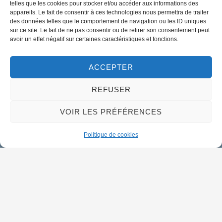
telles que les cookies pour stocker et/ou accéder aux informations des
appareils. Le fait de consentir à ces technologies nous permettra de traiter
des données telles que le comportement de navigation ou les ID uniques
02 38 46 94 94
sur ce site. Le fait de ne pas consentir ou de retirer son consentement peut
mairie@meung-sur-loire.com
avoir un effet négatif sur certaines caractéristiques et fonctions.
Horaires d'ouverture
Lundi :
9h00 à 12h30 & 13h30 à 18h00
ACCEPTER
Mardi :
14h00 à 17h30
REFUSER
Mercredi à vendredi :
VOIR LES PRÉFÉRENCES
9h00 à 12h30 & 14h00 à 17h30
Propulsé par Utopia
Politique de cookies