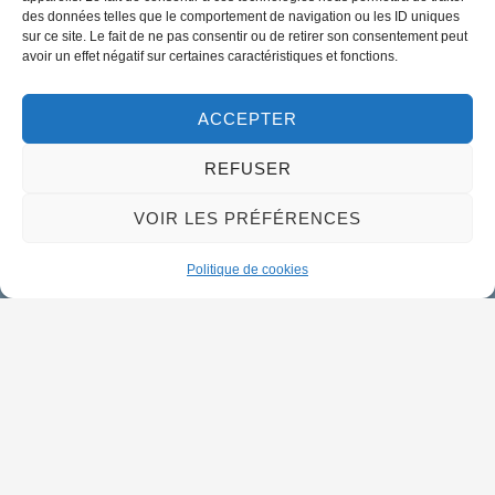
02 38 46 94 94
des données telles que le comportement de navigation ou les ID uniques
mairie@meung-sur-loire.com
sur ce site. Le fait de ne pas consentir ou de retirer son consentement peut
avoir un effet négatif sur certaines caractéristiques et fonctions.
Horaires d'ouverture
Lundi :
9h00 à 12h30 & 13h30 à 18h00
ACCEPTER
Mardi :
14h00 à 17h30
REFUSER
Mercredi à vendredi :
9h00 à 12h30 & 14h00 à 17h30
VOIR LES PRÉFÉRENCES
Propulsé par Utopia
Politique de cookies