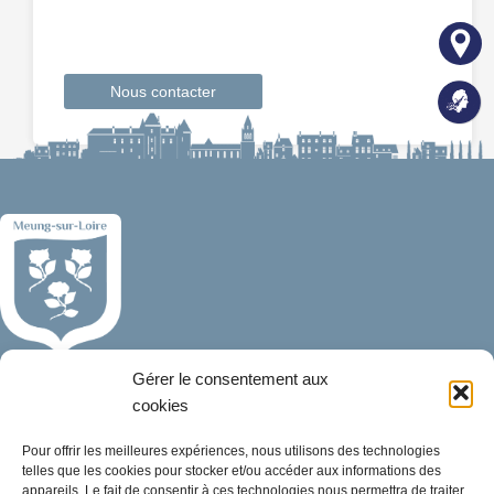
Nous contacter
Mairie de Meung-sur-Loire
Gérer le consentement aux
Mairie,
cookies
32 rue du Général de Gaulle,
45130 Meung-sur-Loire
Pour offrir les meilleures expériences, nous utilisons des technologies
telles que les cookies pour stocker et/ou accéder aux informations des
appareils. Le fait de consentir à ces technologies nous permettra de traiter