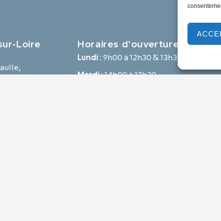
consentement
ACCE
ur-Loire
Horaires d'ouverture
Lundi :
9h00 à 12h30 & 13h30 à 18h00
aulle,
Mardi :
14h00 à 17h30
e
Mercredi à vendredi :
9h00 à 12h30 & 14h00 à 17h30
-loire.com
Propulsé par Utopia
Mentions légales
Politique des cookies
Traite