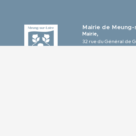
Mairie de Meung-s
Mairie,
32 rue du Général de G
45130 Meung-sur-Loir
02 38 46 94 94
mairie@meung-sur