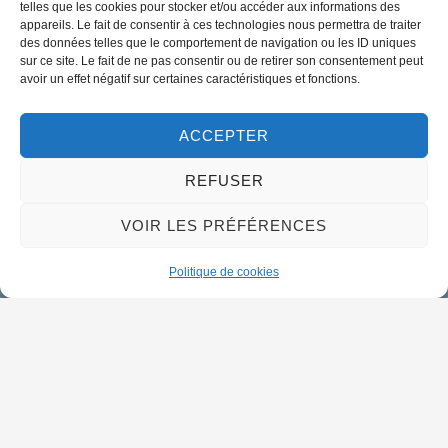
telles que les cookies pour stocker et/ou accéder aux informations des
appareils. Le fait de consentir à ces technologies nous permettra de traiter
des données telles que le comportement de navigation ou les ID uniques
02 38 46 94 94
sur ce site. Le fait de ne pas consentir ou de retirer son consentement peut
mairie@meung-sur-loire.com
avoir un effet négatif sur certaines caractéristiques et fonctions.
Horaires d'ouverture
Lundi :
9h00 à 12h30 & 13h30 à 18h00
ACCEPTER
Mardi :
14h00 à 17h30
REFUSER
Mercredi à vendredi :
VOIR LES PRÉFÉRENCES
9h00 à 12h30 & 14h00 à 17h30
Propulsé par Utopia
Politique de cookies