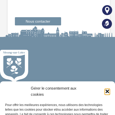
Nous contacter
Mairie de Meung-sur-Loire
Gérer le consentement aux
Mairie,
cookies
32 rue du Général de Gaulle,
45130 Meung-sur-Loire
Pour offrir les meilleures expériences, nous utilisons des technologies
telles que les cookies pour stocker et/ou accéder aux informations des
appareils. Le fait de consentir à ces technologies nous permettra de traiter