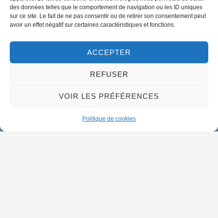
02 38 46 94 94
des données telles que le comportement de navigation ou les ID uniques
mairie@meung-sur-loire.com
sur ce site. Le fait de ne pas consentir ou de retirer son consentement peut
avoir un effet négatif sur certaines caractéristiques et fonctions.
Horaires d'ouverture
Lundi :
9h00 à 12h30 & 13h30 à 18h00
ACCEPTER
Mardi :
14h00 à 17h30
REFUSER
Mercredi à vendredi :
9h00 à 12h30 & 14h00 à 17h30
VOIR LES PRÉFÉRENCES
Propulsé par Utopia
Politique de cookies