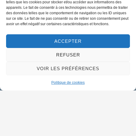
telles que les cookies pour stocker et/ou accéder aux informations des
appareils. Le fait de consentir à ces technologies nous permettra de traiter
des données telles que le comportement de navigation ou les ID uniques
02 38 46 94 94
sur ce site. Le fait de ne pas consentir ou de retirer son consentement peut
mairie@meung-sur-loire.com
avoir un effet négatif sur certaines caractéristiques et fonctions.
Horaires d'ouverture
Lundi :
9h00 à 12h30 & 13h30 à 18h00
ACCEPTER
Mardi :
14h00 à 17h30
REFUSER
Mercredi à vendredi :
VOIR LES PRÉFÉRENCES
9h00 à 12h30 & 14h00 à 17h30
Propulsé par Utopia
Politique de cookies