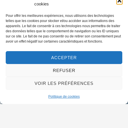
cookies
Mairie de Meung-sur-Loire
Mairie,
Pour offrir les meilleures expériences, nous utilisons des technologies
32 rue du Général de Gaulle,
telles que les cookies pour stocker et/ou accéder aux informations des
45130 Meung-sur-Loire
appareils. Le fait de consentir à ces technologies nous permettra de traiter
des données telles que le comportement de navigation ou les ID uniques
sur ce site. Le fait de ne pas consentir ou de retirer son consentement peut
02 38 46 94 94
avoir un effet négatif sur certaines caractéristiques et fonctions.
mairie@meung-sur-loire.com
Horaires d'ouverture
ACCEPTER
Lundi :
9h00 à 12h30 & 13h30 à 18h00
REFUSER
Mardi :
14h00 à 17h30
Mercredi à vendredi :
VOIR LES PRÉFÉRENCES
9h00 à 12h30 & 14h00 à 17h30
Politique de cookies
Propulsé par Utopia