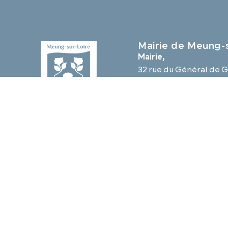
Mairie de Meung-s
Mairie,
32 rue du Général de G
45130 Meung-sur-Loir
02 38 46 94 94
mairie@meung-sur