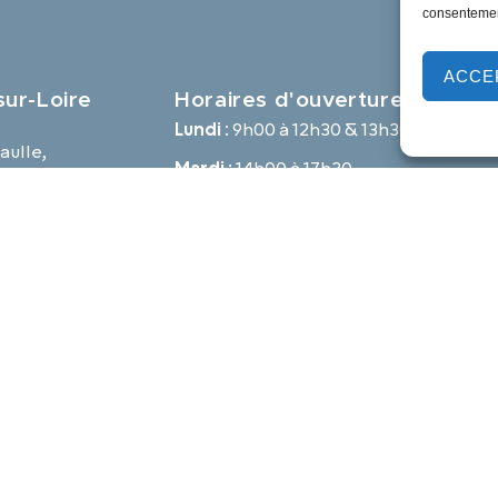
consentement
ACCE
ur-Loire
Horaires d'ouverture
Lundi :
9h00 à 12h30 & 13h30 à 18h00
aulle,
Mardi :
14h00 à 17h30
e
Mercredi à vendredi :
9h00 à 12h30 & 14h00 à 17h30
-loire.com
Propulsé par Utopia
Mentions légales
Politique des cookies
Traite