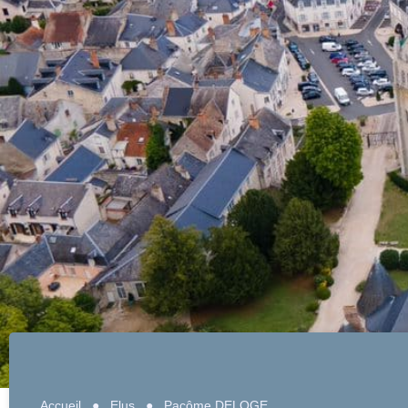
Accueil
●
Elus
●
Pacôme DELOGE