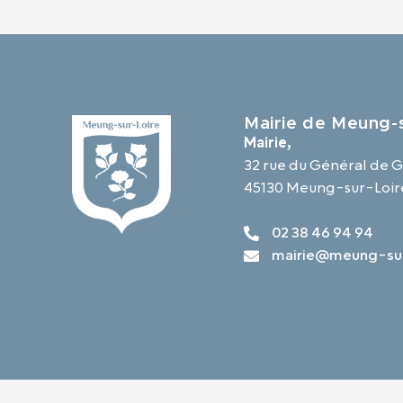
Mairie de Meung-s
Mairie,
32 rue du Général de G
45130 Meung-sur-Loir
02 38 46 94 94
mairie@meung-sur