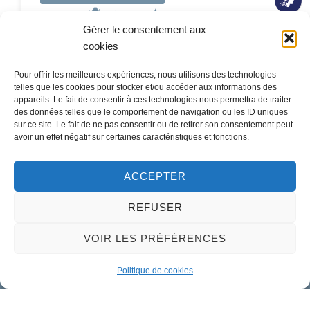
Gérer le consentement aux
cookies
Pour offrir les meilleures expériences, nous utilisons des technologies
telles que les cookies pour stocker et/ou accéder aux informations des
appareils. Le fait de consentir à ces technologies nous permettra de traiter
des données telles que le comportement de navigation ou les ID uniques
sur ce site. Le fait de ne pas consentir ou de retirer son consentement peut
avoir un effet négatif sur certaines caractéristiques et fonctions.
Mairie de Meung-sur-Loire
ACCEPTER
Mairie,
32 rue du Général de Gaulle,
REFUSER
45130 Meung-sur-Loire
VOIR LES PRÉFÉRENCES
02 38 46 94 94
mairie@meung-sur-loire.com
Politique de cookies
Horaires d'ouverture