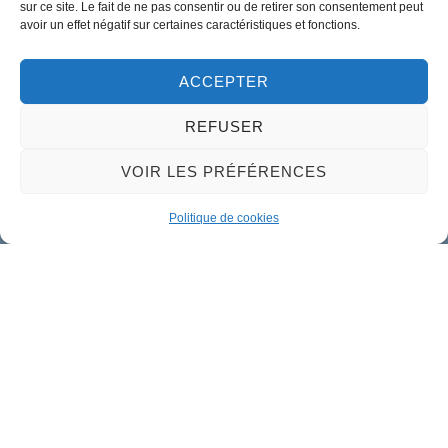
sur ce site. Le fait de ne pas consentir ou de retirer son consentement peut
avoir un effet négatif sur certaines caractéristiques et fonctions.
Horaires d'ouverture
Lundi :
9h00 à 12h30 & 13h30 à 18h00
ACCEPTER
Mardi :
14h00 à 17h30
REFUSER
Mercredi à vendredi :
9h00 à 12h30 & 14h00 à 17h30
VOIR LES PRÉFÉRENCES
Propulsé par Utopia
Politique de cookies