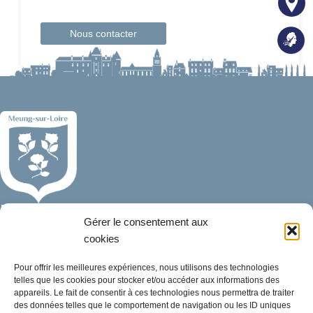
Nous contacter
Mairie de Meung-sur-Loire
Gérer le consentement aux
Mairie,
cookies
32 rue du Général de Gaulle,
45130 Meung-sur-Loire
Pour offrir les meilleures expériences, nous utilisons des technologies
telles que les cookies pour stocker et/ou accéder aux informations des
02 38 46 94 94
appareils. Le fait de consentir à ces technologies nous permettra de traiter
des données telles que le comportement de navigation ou les ID uniques
mairie@meung-sur-loire.com