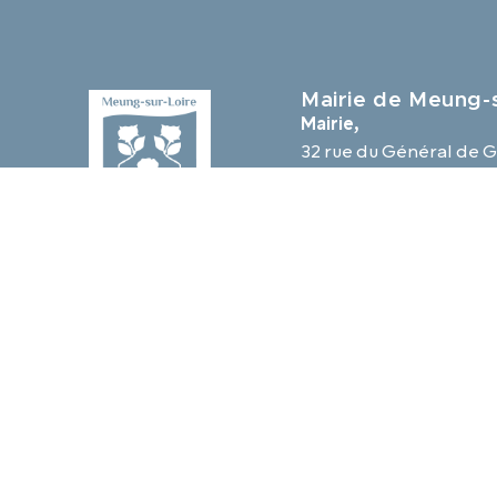
Mairie de Meung-s
Mairie,
32 rue du Général de G
45130 Meung-sur-Loir
02 38 46 94 94
mairie@meung-sur