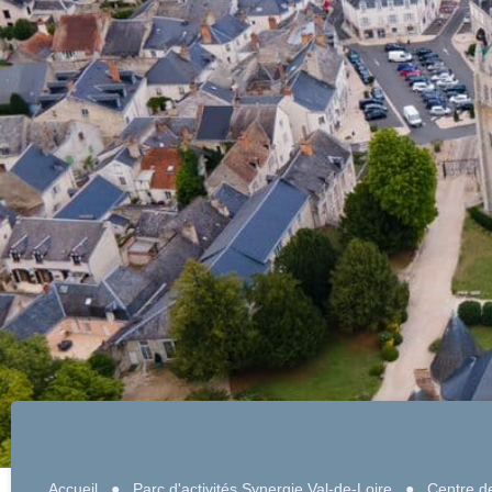
Accueil
●
Parc d'activités Synergie Val-de-Loire
●
Centre de