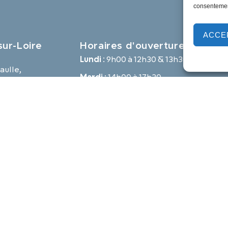
consentement
ACCE
ur-Loire
Horaires d'ouverture
Lundi :
9h00 à 12h30 & 13h30 à 18h00
aulle,
Mardi :
14h00 à 17h30
e
Mercredi à vendredi :
9h00 à 12h30 & 14h00 à 17h30
-loire.com
Propulsé par Utopia
Mentions légales
Politique des cookies
Traite