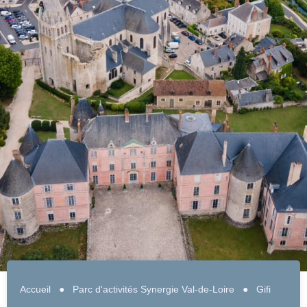
Accueil
●
Parc d'activités Synergie Val-de-Loire
●
Gifi