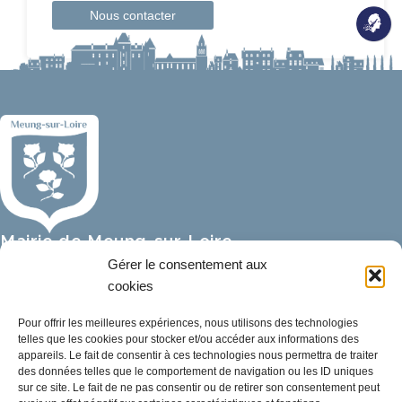
Nous contacter
Mairie de Meung-sur-Loire
Mairie,
Gérer le consentement aux
32 rue du Général de Gaulle,
cookies
45130 Meung-sur-Loire
Pour offrir les meilleures expériences, nous utilisons des technologies
telles que les cookies pour stocker et/ou accéder aux informations des
02 38 46 94 94
appareils. Le fait de consentir à ces technologies nous permettra de traiter
mairie@meung-sur-loire.com
des données telles que le comportement de navigation ou les ID uniques
sur ce site. Le fait de ne pas consentir ou de retirer son consentement peut