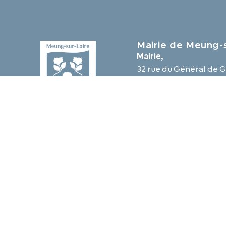
Mairie de Meung-s
Mairie,
32 rue du Général de G
45130 Meung-sur-Loir
02 38 46 94 94
mairie@meung-sur