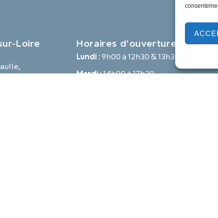
consentement
ACCE
ur-Loire
Horaires d'ouverture
Lundi :
9h00 à 12h30 & 13h30 à 18h00
aulle,
Mardi :
14h00 à 17h30
e
Mercredi à vendredi :
9h00 à 12h30 & 14h00 à 17h30
-loire.com
Propulsé par Utopia
Mentions légales
Politique des cookies
Traite