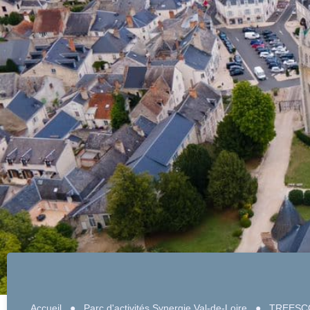
Accueil
●
Parc d'activités Synergie Val-de-Loire
●
TREESC