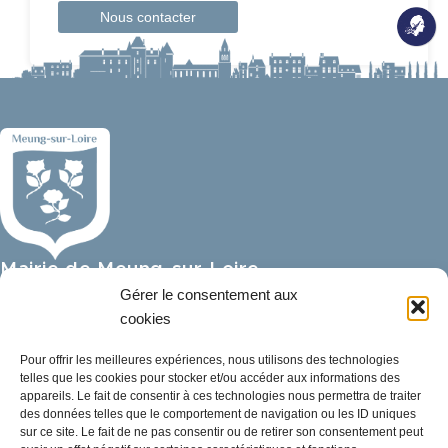
Nous contacter
Mairie de Meung-sur-Loire
Mairie,
Gérer le consentement aux
32 rue du Général de Gaulle,
cookies
45130 Meung-sur-Loire
Pour offrir les meilleures expériences, nous utilisons des technologies
telles que les cookies pour stocker et/ou accéder aux informations des
02 38 46 94 94
appareils. Le fait de consentir à ces technologies nous permettra de traiter
mairie@meung-sur-loire.com
des données telles que le comportement de navigation ou les ID uniques
sur ce site. Le fait de ne pas consentir ou de retirer son consentement peut