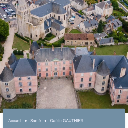
Accueil
●
Santé
●
Gaëlle GAUTHIER