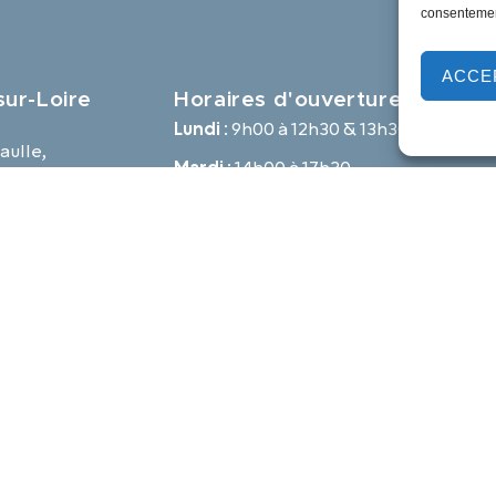
consentement
ACCE
ur-Loire
Horaires d'ouverture
Lundi :
9h00 à 12h30 & 13h30 à 18h00
aulle,
Mardi :
14h00 à 17h30
e
Mercredi à vendredi :
9h00 à 12h30 & 14h00 à 17h30
-loire.com
Propulsé par Utopia
Mentions légales
Politique des cookies
Traite