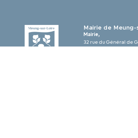
Mairie de Meung-s
Mairie,
32 rue du Général de G
45130 Meung-sur-Loir
02 38 46 94 94
mairie@meung-sur