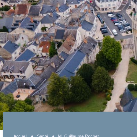
Accueil
●
Santé
●
M. Guillaume Rochet