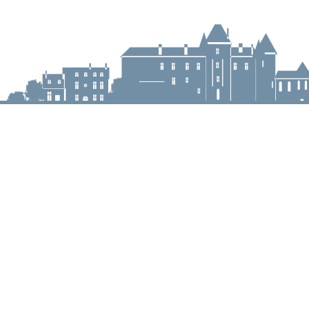
Mairie de Meung-s
Mairie,
32 rue du Général de G
45130 Meung-sur-Loir
02 38 46 94 94
mairie@meung-sur