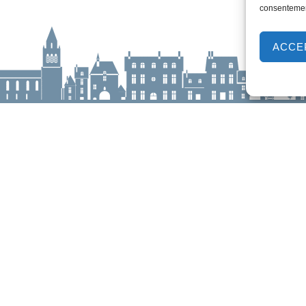
consentement
ACCE
ur-Loire
Horaires d'ouverture
Lundi :
9h00 à 12h30 & 13h30 à 18h00
aulle,
Mardi :
14h00 à 17h30
e
Mercredi à vendredi :
9h00 à 12h30 & 14h00 à 17h30
-loire.com
Propulsé par Utopia