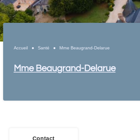
Accueil
●
Santé
●
Mme Beaugrand-Delarue
Mme Beaugrand-Delarue
Contact