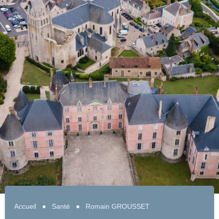
Accueil
●
Santé
●
Romain GROUSSET