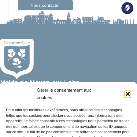
Nous contacter
Mairie de Meung-sur-Loire
Mairie,
Gérer le consentement aux
32 rue du Général de Gaulle,
cookies
45130 Meung-sur-Loire
Pour offrir les meilleures expériences, nous utilisons des technologies
telles que les cookies pour stocker et/ou accéder aux informations des
02 38 46 94 94
appareils. Le fait de consentir à ces technologies nous permettra de traiter
mairie@meung-sur-loire.com
des données telles que le comportement de navigation ou les ID uniques
sur ce site. Le fait de ne pas consentir ou de retirer son consentement peut