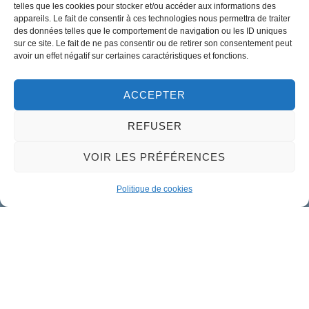
telles que les cookies pour stocker et/ou accéder aux informations des
appareils. Le fait de consentir à ces technologies nous permettra de traiter
des données telles que le comportement de navigation ou les ID uniques
02 38 46 94 94
sur ce site. Le fait de ne pas consentir ou de retirer son consentement peut
mairie@meung-sur-loire.com
avoir un effet négatif sur certaines caractéristiques et fonctions.
Horaires d'ouverture
Lundi :
9h00 à 12h30 & 13h30 à 18h00
ACCEPTER
Mardi :
14h00 à 17h30
REFUSER
Mercredi à vendredi :
VOIR LES PRÉFÉRENCES
9h00 à 12h30 & 14h00 à 17h30
Propulsé par Utopia
Politique de cookies