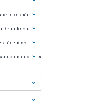
curité routière
on de rattrapage
ès réception
mande de duplicata