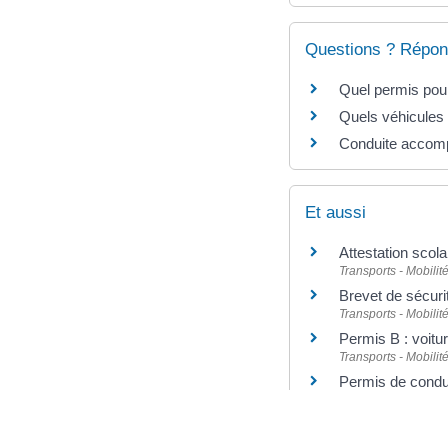
Questions ? Répon
Quel permis pour
Quels véhicules 
Conduite accompa
Et aussi
Attestation scola
Transports - Mobilit
Brevet de sécuri
Transports - Mobilit
Permis B : voitu
Transports - Mobilit
Permis de condui
Transports - Mobilit