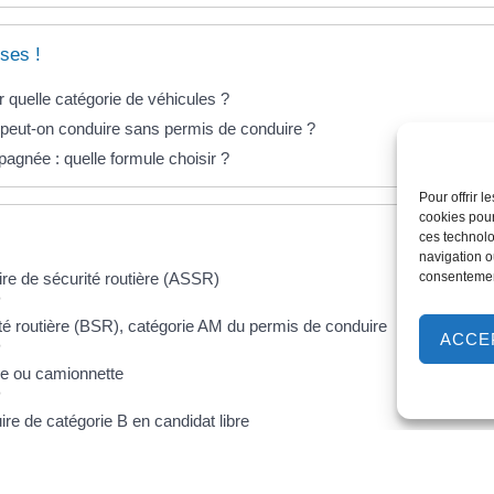
ses !
 quelle catégorie de véhicules ?
peut-on conduire sans permis de conduire ?
gnée : quelle formule choisir ?
Pour offrir 
cookies pour
ces technolo
navigation ou
ire de sécurité routière (ASSR)
consentement
é
té routière (BSR), catégorie AM du permis de conduire
ACCE
é
re ou camionnette
é
re de catégorie B en candidat libre
é