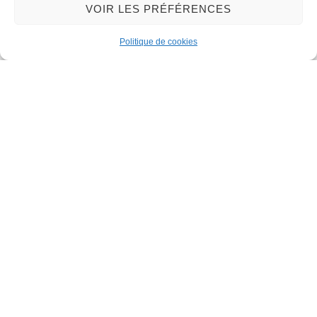
VOIR LES PRÉFÉRENCES
45130 – Meung-sur-Loire
Email :
mairie@meung-sur-loire.com
Politique de cookies
Tel:
+33 (0)2 38 46 94 94
Nous contacter
Mairie de Meung-sur-Loire
Mairie,