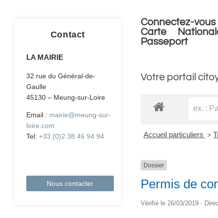
Connectez-vous 
Carte National
Contact
Passeport
LA MAIRIE
Votre portail cito
32 rue du Général-de-
Gaulle
45130 – Meung-sur-Loire
Email :
mairie@meung-sur-
loire.com
Accueil particuliers
T
>
Tel:
+33 (0)2 38 46 94 94
Dossier
Permis de co
Nous contacter
Vérifié le 26/03/2019 - Dire