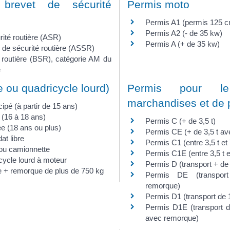
t brevet de sécurité
Permis moto
Permis A1 (permis 125 
Permis A2 (- de 35 kw)
rité routière (ASR)
Permis A (+ de 35 kw)
e de sécurité routière (ASSR)
 routière (BSR), catégorie AM du
e
e ou quadricycle lourd)
Permis pour le
marchandises et de
ipé (à partir de 15 ans)
(16 à 18 ans)
Permis C (+ de 3,5 t)
e (18 ans ou plus)
Permis CE (+ de 3,5 t a
at libre
Permis C1 (entre 3,5 t et 
 ou camionnette
Permis C1E (entre 3,5 t e
cycle lourd à moteur
Permis D (transport + de
e + remorque de plus de 750 kg
Permis DE (transpo
remorque)
Permis D1 (transport d
Permis D1E (transport
avec remorque)