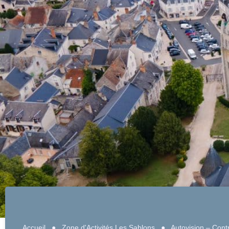
Accueil
●
Zone d'Activités Les Sablons
●
Autovision – Con