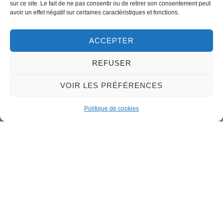
sur ce site. Le fait de ne pas consentir ou de retirer son consentement peut
avoir un effet négatif sur certaines caractéristiques et fonctions.
Horaires d'ouverture
Lundi :
9h00 à 12h30 & 13h30 à 18h00
ACCEPTER
Mardi :
14h00 à 17h30
REFUSER
Mercredi à vendredi :
9h00 à 12h30 & 14h00 à 17h30
VOIR LES PRÉFÉRENCES
Propulsé par Utopia
Politique de cookies