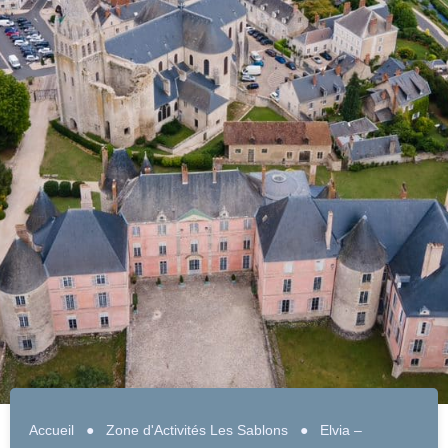
Accueil
●
Zone d'Activités Les Sablons
●
Elvia –