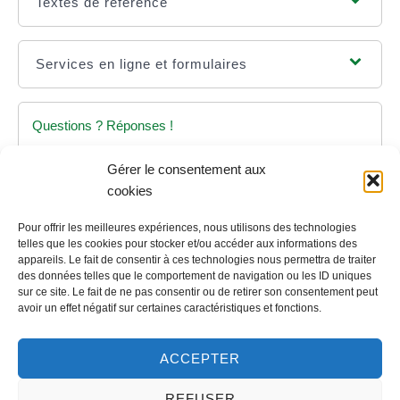
Textes de référence
Services en ligne et formulaires
Questions ? Réponses !
Comment obtenir ou retrouver le numéro Siret
Gérer le consentement aux
d'une association ?
cookies
Pour offrir les meilleures expériences, nous utilisons des technologies
telles que les cookies pour stocker et/ou accéder aux informations des
appareils. Le fait de consentir à ces technologies nous permettra de traiter
des données telles que le comportement de navigation ou les ID uniques
©
Direction de l'information légale et administrative
sur ce site. Le fait de ne pas consentir ou de retirer son consentement peut
avoir un effet négatif sur certaines caractéristiques et fonctions.
Contact
ACCEPTER
LA MAIRIE
REFUSER