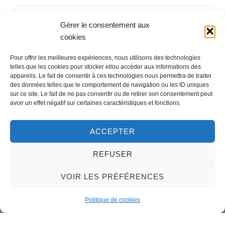
Gérer le consentement aux
Contact
cookies
LA MAIRIE
Pour offrir les meilleures expériences, nous utilisons des technologies
telles que les cookies pour stocker et/ou accéder aux informations des
32 rue du Général-de-Gaulle
appareils. Le fait de consentir à ces technologies nous permettra de traiter
45130 – Meung-sur-Loire
des données telles que le comportement de navigation ou les ID uniques
sur ce site. Le fait de ne pas consentir ou de retirer son consentement peut
Email :
mairie@meung-sur-loire.com
avoir un effet négatif sur certaines caractéristiques et fonctions.
Tel:
+33 (0)2 38 46 94 94
ACCEPTER
REFUSER
Nous contacter
VOIR LES PRÉFÉRENCES
Politique de cookies