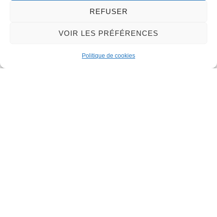
REFUSER
VOIR LES PRÉFÉRENCES
Nous contacter
Politique de cookies
Mairie de Meung-sur-Loire
Mairie,
32 rue du Général de Gaulle,
45130 Meung-sur-Loire