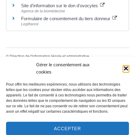
Site d'information sur le don d'ovocytes
Agence de la biomédecine
Formulaire de consentement du tiers donneur
Legifrance
©
Direction de l'information légale et administrative
Gérer le consentement aux
cookies
Contact
Pour offrir les meilleures expériences, nous utilisons des technologies
telles que les cookies pour stocker et/ou accéder aux informations des
appareils. Le fait de consentir à ces technologies nous permettra de traiter
LA MAIRIE
des données telles que le comportement de navigation ou les ID uniques
sur ce site. Le fait de ne pas consentir ou de retirer son consentement peut
32 rue du Général-de-Gaulle
avoir un effet négatif sur certaines caractéristiques et fonctions.
45130 – Meung-sur-Loire
Email :
mairie@meung-sur-loire.com
ACCEPTER
Tel:
+33 (0)2 38 46 94 94