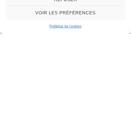
VOIR LES PRÉFÉRENCES
Nous contacter
Politique de cookies
Mairie de Meung-sur-Loire
Mairie,
32 rue du Général de Gaulle,
45130 Meung-sur-Loire
02 38 46 94 94