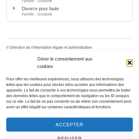
Famille - Scolarité
Divorce pour faute
Famille - Scolarité
©
Direction de l'information légale et administrative
Gérer le consentement aux
cookies
Contact
Pour offrir les meilleures expériences, nous utilisons des technologies
telles que les cookies pour stocker et/ou accéder aux informations des
LA MAIRIE
appareils. Le fait de consentir à ces technologies nous permettra de traiter
des données telles que le comportement de navigation ou les ID uniques
32 rue du Général-de-Gaulle
sur ce site. Le fait de ne pas consentir ou de retirer son consentement peut
avoir un effet négatif sur certaines caractéristiques et fonctions.
45130 – Meung-sur-Loire
Email :
mairie@meung-sur-loire.com
ACCEPTER
Tel:
+33 (0)2 38 46 94 94
REFUSER