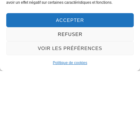
avoir un effet négatif sur certaines caractéristiques et fonctions.
32 rue du Général-de-Gaulle
45130 – Meung-sur-Loire
ACCEPTER
Email :
mairie@meung-sur-loire.com
Tel:
+33 (0)2 38 46 94 94
REFUSER
VOIR LES PRÉFÉRENCES
Politique de cookies
Nous contacter