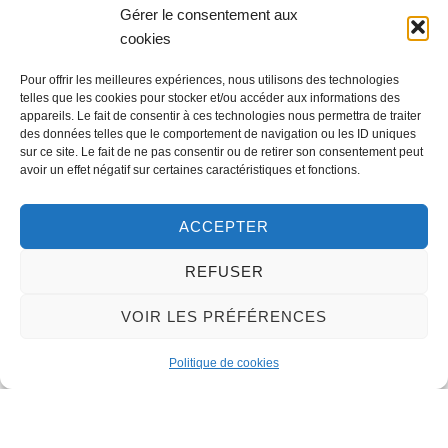
Gérer le consentement aux
cookies
©
Direction de l'information légale et administrative
Pour offrir les meilleures expériences, nous utilisons des technologies
telles que les cookies pour stocker et/ou accéder aux informations des
appareils. Le fait de consentir à ces technologies nous permettra de traiter
des données telles que le comportement de navigation ou les ID uniques
sur ce site. Le fait de ne pas consentir ou de retirer son consentement peut
Contact
avoir un effet négatif sur certaines caractéristiques et fonctions.
LA MAIRIE
ACCEPTER
32 rue du Général-de-Gaulle
45130 – Meung-sur-Loire
REFUSER
Email :
mairie@meung-sur-loire.com
VOIR LES PRÉFÉRENCES
Tel:
+33 (0)2 38 46 94 94
Politique de cookies
Nous contacter