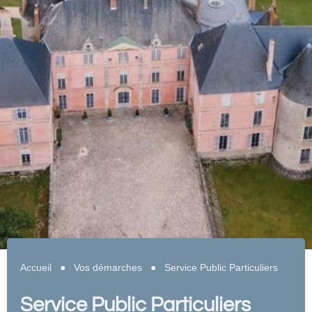
Accueil
●
Vos démarches
●
Service Public Particuliers
Service Public Particuliers