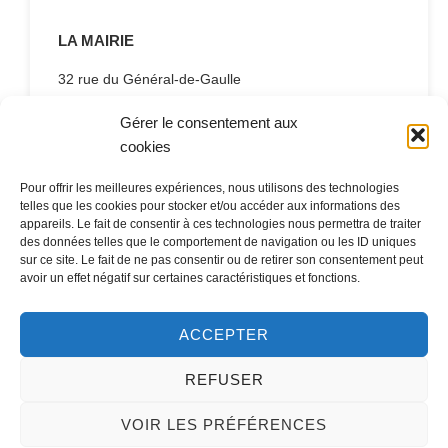
LA MAIRIE
32 rue du Général-de-Gaulle
45130 – Meung-sur-Loire
Gérer le consentement aux
Email :
mairie@meung-sur-loire.com
cookies
Tel:
+33 (0)2 38 46 94 94
Pour offrir les meilleures expériences, nous utilisons des technologies
telles que les cookies pour stocker et/ou accéder aux informations des
appareils. Le fait de consentir à ces technologies nous permettra de traiter
des données telles que le comportement de navigation ou les ID uniques
Nous contacter
sur ce site. Le fait de ne pas consentir ou de retirer son consentement peut
avoir un effet négatif sur certaines caractéristiques et fonctions.
ACCEPTER
REFUSER
VOIR LES PRÉFÉRENCES