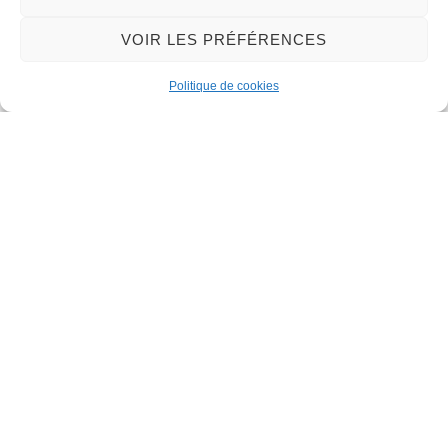
Et aussi
VOIR LES PRÉFÉRENCES
Autorisation d'urbanisme
Politique de cookies
Logement
Travaux
Logement
Récupération de l'eau de pluie
Logement
Assainissement des eaux usées domestiques
Logement
©
Direction de l'information légale et administrative
Contact