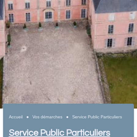
Accueil
●
Vos démarches
●
Service Public Particuliers
Service Public Particuliers