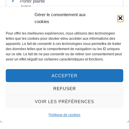
Porter plainte
Justice
Plainte avec constitution de partie civile
Gérer le consentement aux
Justice
cookies
Demande de dommages-intérêts en justice
Justice
Pour offrir les meilleures expériences, nous utilisons des technologies
Victime d'infraction : indemnisation par le fonds de
telles que les cookies pour stocker et/ou accéder aux informations des
appareils. Le fait de consentir à ces technologies nous permettra de traiter
garantie des victimes
des données telles que le comportement de navigation ou les ID uniques
Justice
sur ce site. Le fait de ne pas consentir ou de retirer son consentement peut
avoir un effet négatif sur certaines caractéristiques et fonctions.
ACCEPTER
©
Direction de l'information légale et administrative
REFUSER
VOIR LES PRÉFÉRENCES
Contact
Politique de cookies
LA MAIRIE