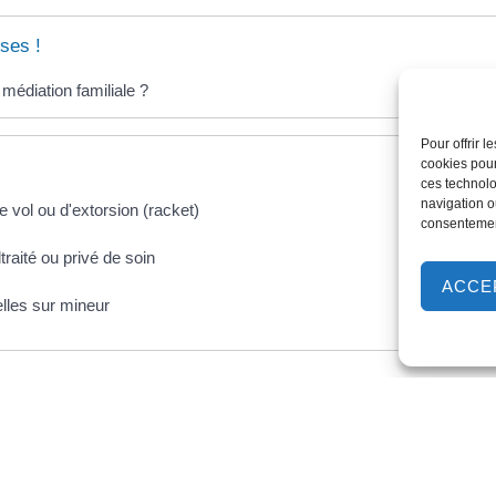
ses !
médiation familiale ?
Pour offrir 
cookies pour
ces technolo
navigation ou
 vol ou d'extorsion (racket)
consentement
traité ou privé de soin
ACCE
elles sur mineur
égale et administrative