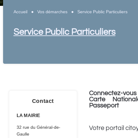
Accueil
●
Vos démarches
●
Service Public Particuliers
Service Public Particuliers
Connectez-vous 
Carte National
Contact
Passeport
LA MAIRIE
Votre portail cito
32 rue du Général-de-
Gaulle