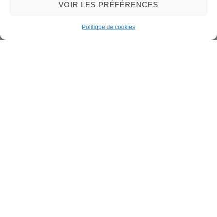
VOIR LES PRÉFÉRENCES
Nous contacter
Politique de cookies
Mairie de Meung-sur-Loire
Mairie,
32 rue du Général de Gaulle,
45130 Meung-sur-Loire
02 38 46 94 94
mairie@meung-sur-loire.com
Horaires d'ouverture