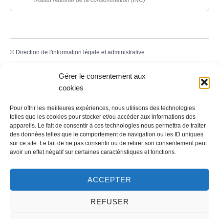
Institut national de la consommation (INC)
©
Direction de l'information légale et administrative
Gérer le consentement aux
cookies
Contact
Pour offrir les meilleures expériences, nous utilisons des technologies
telles que les cookies pour stocker et/ou accéder aux informations des
LA MAIRIE
appareils. Le fait de consentir à ces technologies nous permettra de traiter
des données telles que le comportement de navigation ou les ID uniques
32 rue du Général-de-Gaulle
sur ce site. Le fait de ne pas consentir ou de retirer son consentement peut
45130 – Meung-sur-Loire
avoir un effet négatif sur certaines caractéristiques et fonctions.
Email :
mairie@meung-sur-loire.com
Tel:
+33 (0)2 38 46 94 94
ACCEPTER
REFUSER