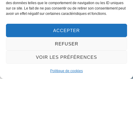
Tel:
+33 (0)2 38 46 94 94
des données telles que le comportement de navigation ou les ID uniques
sur ce site. Le fait de ne pas consentir ou de retirer son consentement peut
avoir un effet négatif sur certaines caractéristiques et fonctions.
Nous contacter
ACCEPTER
REFUSER
VOIR LES PRÉFÉRENCES
Politique de cookies
Mairie de Meung-sur-Loire
Mairie,
32 rue du Général de Gaulle,
45130 Meung-sur-Loire