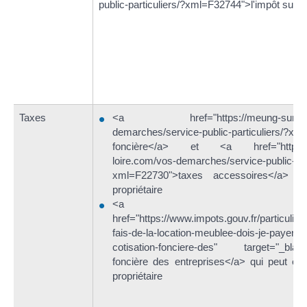
public-particuliers/?xml=F32744">l'impôt sur l
Taxes
<a href="https://meung-sur-loir
demarches/service-public-particuliers/?xm
foncière</a> et <a href="https://
loire.com/vos-demarches/service-public-part
xml=F22730">taxes accessoires</a> d
propriétaire
<a
href="https://www.impots.gouv.fr/particulier/
fais-de-la-location-meublee-dois-je-payer-de
cotisation-fonciere-des" target="_blank
foncière des entreprises</a> qui peut êtr
propriétaire