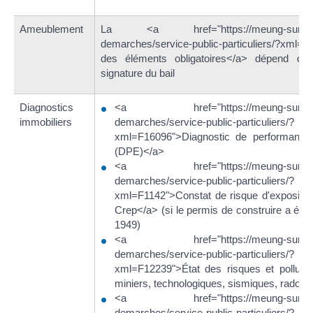
Ameublement
La <a href="https://meung-sur-loir
demarches/service-public-particuliers/?xml=F
des éléments obligatoires</a> dépend de
signature du bail
Diagnostics
<a href="https://meung-sur-loir
immobiliers
demarches/service-public-particuliers/?
xml=F16096">Diagnostic de performance 
(DPE)</a>
<a href="https://meung-sur-loir
demarches/service-public-particuliers/?
xml=F1142">Constat de risque d'expositio
Crep</a> (si le permis de construire a été 
1949)
<a href="https://meung-sur-loir
demarches/service-public-particuliers/?
xml=F12239">État des risques et pollution
miniers, technologiques, sismiques, radon..
<a href="https://meung-sur-loir
demarches/service-public-particuliers/?