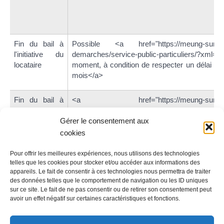
Fin du bail à
Possible <a href="https://meung-sur-loi
l'initiative du
demarches/service-public-particuliers/?xml=F
locataire
moment, à condition de respecter un délai de 
mois</a>
Fin du bail à
<a href="https://meung-sur-loire
l'initiative du
demarches/service-public-particuliers/?
propriétaire
xml=F929">Uniquement possible à la date d
Gérer le consentement aux
bail</a> et pour 1 des motifs autorisés (
cookies
habiter, pour vendre, ou pour motif légitime et
délai de préavis d'au moins 3 mois est obligatoi
Pour offrir les meilleures expériences, nous utilisons des technologies
telles que les cookies pour stocker et/ou accéder aux informations des
appareils. Le fait de consentir à ces technologies nous permettra de traiter
des données telles que le comportement de navigation ou les ID uniques
sur ce site. Le fait de ne pas consentir ou de retirer son consentement peut
avoir un effet négatif sur certaines caractéristiques et fonctions.
Questions ? Réponses !