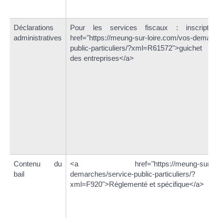
Déclarations
Pour les services fiscaux : inscrip
administratives
href="https://meung-sur-loire.com/vos-demarc
public-particuliers/?xml=R61572">guichet de
des entreprises</a>
Contenu du
<a href="https://meung-sur-loire
bail
demarches/service-public-particuliers/?
xml=F920">Réglementé et spécifique</a>