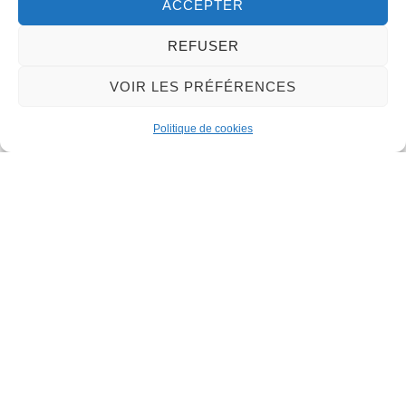
ACCEPTER
Qu'est-ce qu'un logement d'habitation meublé ?
Quelles sont les règles d'un bail mobilité ?
REFUSER
VOIR LES PRÉFÉRENCES
Et aussi
Régime fiscal du loueur en meublé professionnel
Politique de cookies
(LMP)
Fiscalité
Mettre en location sa résidence principale
(meublé de tourisme)
Loisirs - Sports - Culture
Mettre en location sa résidence
secondaire (meublé de tourisme)
Loisirs - Sports - Culture
Pour en savoir plus
Je fais de la location meublée, dois-je payer la
cotisation foncière des entreprises (CFE) ?