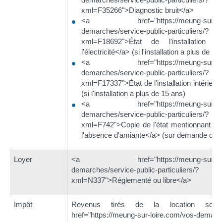
xml=F35266">Diagnostic bruit</a>
<a href="https://meung-sur-loir
demarches/service-public-particuliers/?
xml=F18692">État de l'installation in
l'électricité</a> (si l'installation a plus de 15
<a href="https://meung-sur-loir
demarches/service-public-particuliers/?
xml=F17337">État de l'installation intérieu
(si l'installation a plus de 15 ans)
<a href="https://meung-sur-loir
demarches/service-public-particuliers/?
xml=F742">Copie de l'état mentionnant la
l'absence d'amiante</a> (sur demande du lo
Loyer
<a href="https://meung-sur-loire
demarches/service-public-particuliers/?
xml=N337">Réglementé ou libre</a>
Impôt
Revenus tirés de la location so
href="https://meung-sur-loire.com/vos-demarc