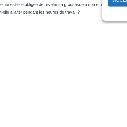
ACCE
einte est-elle obligée de révéler sa grossesse à son employeur ?
-elle allaiter pendant les heures de travail ?
amens médicaux
 pour naissance ou adoption dans la fonction publique
 pour naissance ou pour adoption dans le secteur privé
 publique