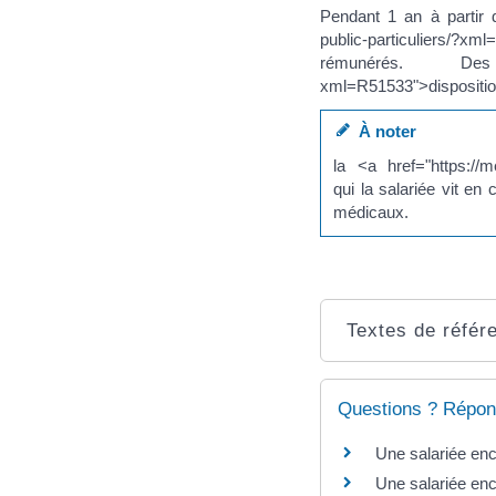
Pendant 1 an à partir 
public-particuliers/?x
rémunérés. Des <a h
xml=R51533">disposition
À noter
la <a href="https://
qui la salariée vit e
médicaux.
Textes de référ
Questions ? Répon
Une salariée enc
Une salariée ence