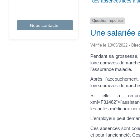
des absences liées à 
Question-réponse
Nous contacter
Une salariée a
Vérifié le 13/05/2022 - Dire
Pendant sa grossesse, l
loire.com/vos-demarch
l'assurance maladie.
Après l'accouchement, 
loire.com/vos-demarches
Si elle a recours à 
xml=F31462">l'assistanc
les actes médicaux néce
L'employeur peut demand
Ces absences sont consi
et pour l'ancienneté. Ce