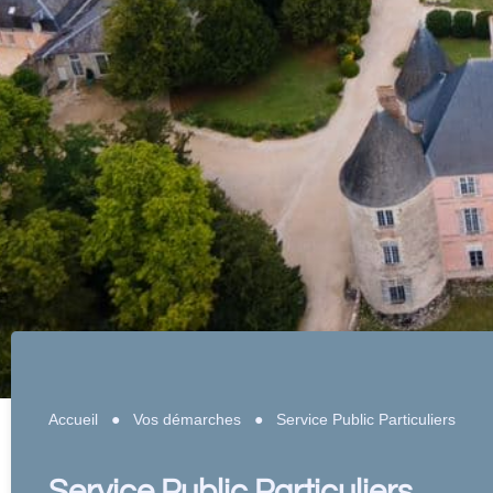
Accueil
●
Vos démarches
●
Service Public Particuliers
Service Public Particuliers