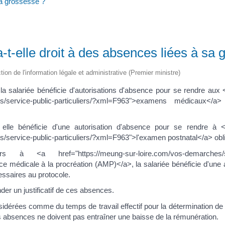
sa grossesse ?
-t-elle droit à des absences liées à sa
ction de l'information légale et administrative (Premier ministre)
a salariée bénéficie d'autorisations d'absence pour se rendre aux 
es/service-public-particuliers/?xml=F963">examens médicaux</a
elle bénéficie d'une autorisation d'absence pour se rendre à <a
/service-public-particuliers/?xml=F963">l'examen postnatal</a> obli
<a href="https://meung-sur-loire.com/vos-demarches/servic
e médicale à la procréation (AMP)</a>, la salariée bénéficie d'une 
ssaires au protocole.
er un justificatif de ces absences.
dérées comme du temps de travail effectif pour la détermination de
s absences ne doivent pas entraîner une baisse de la rémunération.