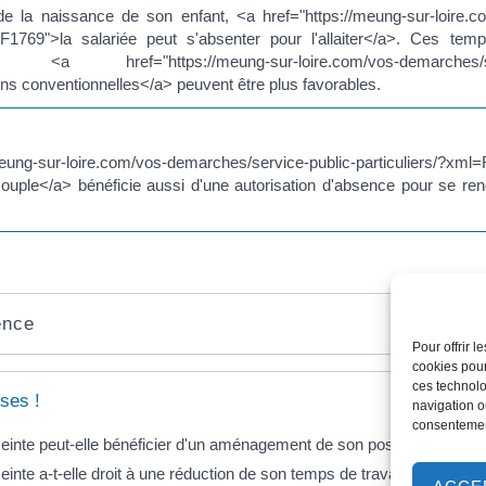
de la naissance de son enfant, <a href="https://meung-sur-loire.
ml=F1769">la salariée peut s'absenter pour l'allaiter</a>. Ces 
ref="https://meung-sur-loire.com/vos-demarches/service
s conventionnelles</a> peuvent être plus favorables.
meung-sur-loire.com/vos-demarches/service-public-particuliers/?x
n couple</a> bénéficie aussi d'une autorisation d'absence pour se 
ence
Pour offrir 
cookies pour
ces technolo
ses !
navigation ou
consentement
einte peut-elle bénéficier d'un aménagement de son poste de travail 
inte a-t-elle droit à une réduction de son temps de travail ?