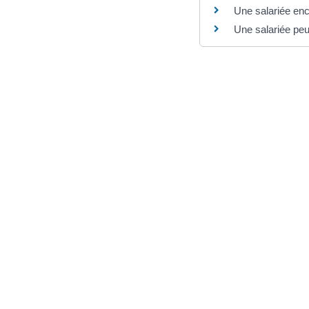
Une salariée enc
Une salariée peut
Et aussi
Grossesse : ex
Social - Santé
Congé de 3 jours
Travail - Formation
Congé de 3 jours
Travail - Formation
Et aussi
Dans la fonction
Travail - Formation