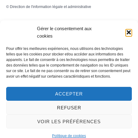
©
Direction de l'information légale et administrative
Gérer le consentement aux
Contact
cookies
LA MAIRIE
Pour offrir les meilleures expériences, nous utilisons des technologies
telles que les cookies pour stocker et/ou accéder aux informations des
32 rue du Général-de-Gaulle
appareils. Le fait de consentir à ces technologies nous permettra de traiter
des données telles que le comportement de navigation ou les ID uniques
45130 – Meung-sur-Loire
sur ce site. Le fait de ne pas consentir ou de retirer son consentement peut
avoir un effet négatif sur certaines caractéristiques et fonctions.
Email :
mairie@meung-sur-loire.com
Tel:
+33 (0)2 38 46 94 94
ACCEPTER
REFUSER
Nous contacter
VOIR LES PRÉFÉRENCES
Politique de cookies