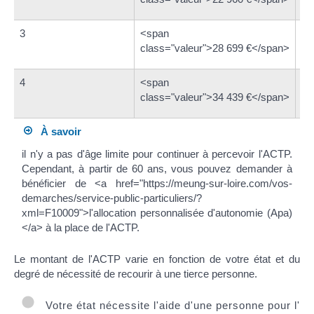
3
<span
<s
class="valeur">28 699 €</span>
cl
4
<span
<s
class="valeur">34 439 €</span>
cl
À savoir
il n'y a pas d'âge limite pour continuer à percevoir l'ACTP.
Cependant, à partir de 60 ans, vous pouvez demander à
bénéficier de <a href="https://meung-sur-loire.com/vos-
demarches/service-public-particuliers/?
xml=F10009">l'allocation personnalisée d'autonomie (Apa)
</a> à la place de l'ACTP.
Le montant de l'ACTP varie en fonction de votre état et du
degré de nécessité de recourir à une tierce personne.
Votre état nécessite l'aide d'une personne pour l'e