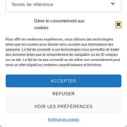
Textes de référence
Gérer le consentement aux
Questions ? Réponses !
cookies
Peut-on encore toucher l'allocation compensatrice
Pour offrir les meilleures expériences, nous utilisons des technologies
frais professionnels (ACFP) ?
telles que les cookies pour stocker et/ou accéder aux informations des
Handicap : peut-on cumuler la PCH avec d'autres
appareils. Le fait de consentir à ces technologies nous permettra de traiter
allocations ?
des données telles que le comportement de navigation ou les ID uniques
sur ce site. Le fait de ne pas consentir ou de retirer son consentement peut
avoir un effet négatif sur certaines caractéristiques et fonctions.
Et aussi
ACCEPTER
Handicap et emploi dans le secteur privé
Travail - Formation
REFUSER
Prestation de compensation du handicap (PCH)
Social - Santé
VOIR LES PRÉFÉRENCES
Politique de cookies