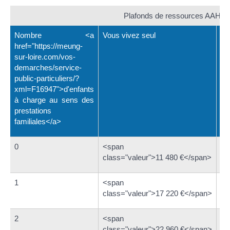
Plafonds de ressources AAH
Nombre <a
Vous vivez seul
Vo
href="https://meung-
su
sur-loire.com/vos-
de
demarches/service-
par
public-particuliers/?
x
xml=F16947">d'enfants
co
à charge au sens des
prestations
familiales</a>
0
<span
<s
class="valeur">11 480 €</span>
cl
1
<span
<s
class="valeur">17 220 €</span>
cl
2
<span
<s
class="valeur">22 960 €</span>
cl