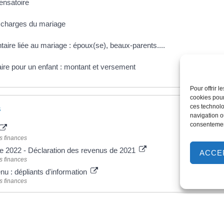
ensatoire
x charges du mariage
taire liée au mariage : époux(se), beaux-parents....
ire pour un enfant : montant et versement
Pour offrir 
cookies pour
ces technolo
s
navigation ou
consentement
s finances
ue 2022 - Déclaration des revenus de 2021
ACCE
s finances
nu : dépliants d'information
s finances