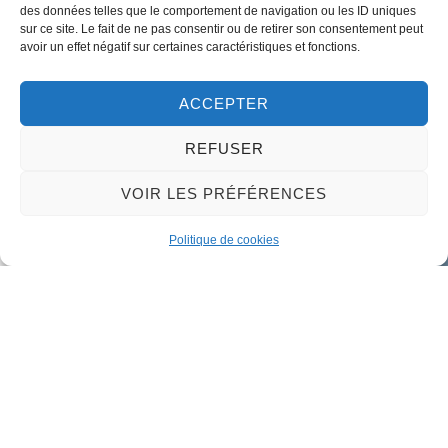
Tel:
+33 (0)2 38 46 94 94
des données telles que le comportement de navigation ou les ID uniques
sur ce site. Le fait de ne pas consentir ou de retirer son consentement peut
avoir un effet négatif sur certaines caractéristiques et fonctions.
Nous contacter
ACCEPTER
REFUSER
VOIR LES PRÉFÉRENCES
Politique de cookies
Mairie de Meung-sur-Loire
Mairie,
32 rue du Général de Gaulle,
45130 Meung-sur-Loire