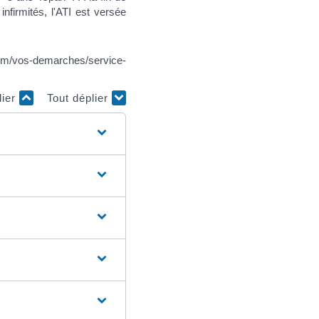
nfirmités, l'ATI est versée
e.com/vos-demarches/service-
lier
Tout déplier