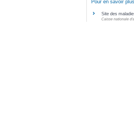
Pour en savoir plu
Site des maladie
Caisse nationale d
Tableaux des ma
Legifrance
©
Direction de l'information l