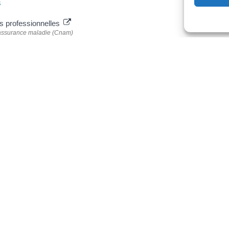
s
s professionnelles
'assurance maladie (Cnam)
ladies professionnelles
égale et administrative