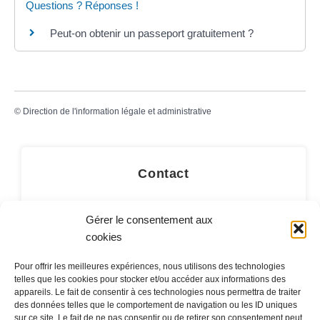
Questions ? Réponses !
Peut-on obtenir un passeport gratuitement ?
©
Direction de l'information légale et administrative
Contact
LA MAIRIE
Gérer le consentement aux
32 rue du Général-de-Gaulle
cookies
45130 – Meung-sur-Loire
Pour offrir les meilleures expériences, nous utilisons des technologies
Email :
mairie@meung-sur-loire.com
telles que les cookies pour stocker et/ou accéder aux informations des
Tel:
+33 (0)2 38 46 94 94
appareils. Le fait de consentir à ces technologies nous permettra de traiter
des données telles que le comportement de navigation ou les ID uniques
sur ce site. Le fait de ne pas consentir ou de retirer son consentement peut