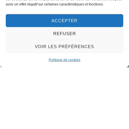
avoir un effet négatif sur certaines caractéristiques et fonctions.
Nous contacter
ACCEPTER
REFUSER
VOIR LES PRÉFÉRENCES
Politique de cookies
Mairie de Meung-sur-Loire
Mairie,
32 rue du Général de Gaulle,
45130 Meung-sur-Loire
02 38 46 94 94