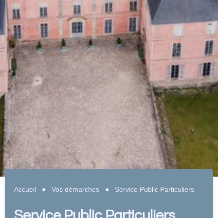
Accueil
●
Vos démarches
●
Service Public Particuliers
Service Public Particuliers