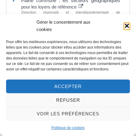
Plaine commune : les secteurs géographiques
pour les loyers de référence
Direction régionale et interdépartementale de
l'hébergement et du logement (DRIHL) Ile-de-France
Gérer le consentement aux
Article 140 de la loi n°2018-1021 du 23 novembre
cookies
2018
Legifrance
Pour offrir les meilleures expériences, nous utilisons des technologies
Tout savoir sur l'encadrement des loyers sur le
telles que les cookies pour stocker et/ou accéder aux informations des
territoire de Plaine Commune
appareils. Le fait de consentir à ces technologies nous permettra de traiter
Direction régionale et interdépartementale de
des données telles que le comportement de navigation ou les ID uniques
l'hébergement et du logement (DRIHL) Ile-de-France
sur ce site. Le fait de ne pas consentir ou de retirer son consentement peut
avoir un effet négatif sur certaines caractéristiques et fonctions.
ACCEPTER
©
Direction de l'information légale et administrative
REFUSER
VOIR LES PRÉFÉRENCES
Contact
Politique de cookies
LA MAIRIE